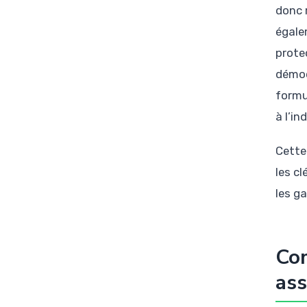
donc 
égale
prote
démoc
formu
à l’in
Cette
les cl
les g
Com
ass