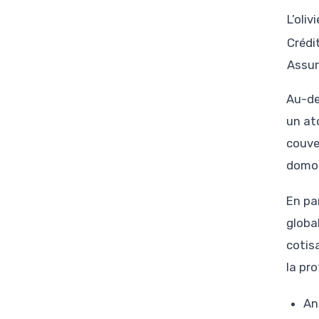
L’oli
Crédi
Assu
Au-de
un at
couve
domot
En par
globa
cotis
la pro
An