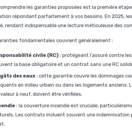
comprendre les garanties proposées est la première étap
ation répondant parfaitement à vos besoins. En 2025, les
té, rendant indispensable une lecture méticuleuse des con
aranties fondamentales couvrent généralement :
sponsabilité civile (RC)
: protégeant l’assuré contre le
uvent la base obligatoire et un contrat sans une RC solid
gâts des eaux
: cette garantie couvre les dommages caus
équents en milieu urbain ou dans les logements anciens. 
 valeur à neuf, doivent être vérifiées.
cendie
: la couverture incendie est cruciale, particulière
turels. Les contrats incluent souvent une indemnisation p
at.