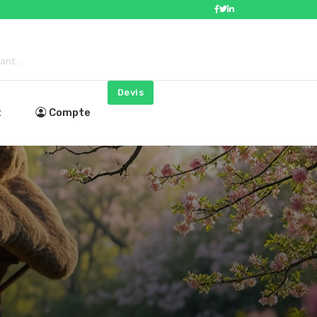
nt...
Devis
t
Compte