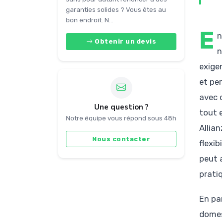
garanties solides ? Vous êtes au
bon endroit. N...
E
n
Obtenir un devis
n
exigen
et pe
avec 
Une question ?
tout 
Notre équipe vous répond sous 48h
Allia
Nous contacter
flexi
peut a
prati
En par
domes