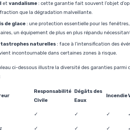
l
et
vandalisme
: cette garantie fait souvent l’objet d’
effraction que la dégradation malveillante.
is de glace
: une protection essentielle pour les fenêtre
laires, un équipement de plus en plus répandu nécessitan
tastrophes naturelles
: face à l’intensification des é
vient incontournable dans certaines zones à risque.
bleau ci-dessous illustre la diversité des garanties par
:
Responsabilité
Dégâts des
reur
Incendie
Civile
Eaux
✓
✓
✓
z
✓
✓
✓