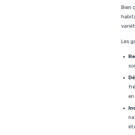
Bien 
habit
varié
Les g
Re
so
Dé
fr
en
In
na
ét