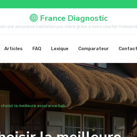
France Diagnostic
vez une assurance habitation pas chère grâce à notre courtier indépenda
Articles
FAQ
Lexique
Comparateur
Contac
 choisir la meilleure assurance hab...