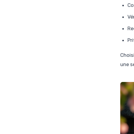
Co
Vé
Re
Pr
Chois
une sé