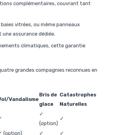
options complémentaires, couvrant tant
s, baies vitrées, ou même panneaux
t une assurance dédiée.
vénements climatiques, cette garantie
mi quatre grandes compagnies reconnues en
Bris de
Catastrophes
Vol/Vandalisme
glace
Naturelles
✓
✓
✓
(option)
✓ (option)
✓
✓