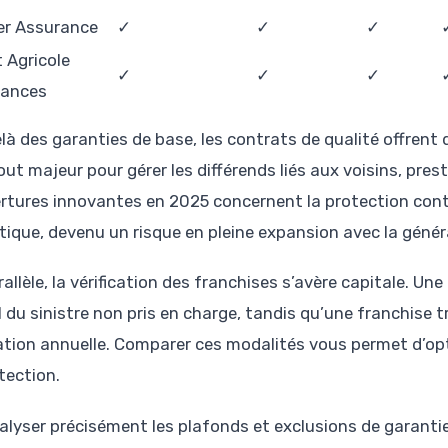
vier Assurance
✓
✓
✓
t Agricole
✓
✓
✓
rances
là des garanties de base, les contrats de qualité offrent
out majeur pour gérer les différends liés aux voisins, pre
rtures innovantes en 2025 concernent la protection contr
ique, devenu un risque en pleine expansion avec la géné
allèle, la vérification des franchises s’avère capitale. Une
l du sinistre non pris en charge, tandis qu’une franchise
ation annuelle. Comparer ces modalités vous permet d’o
tection.
alyser précisément les plafonds et exclusions de garanti