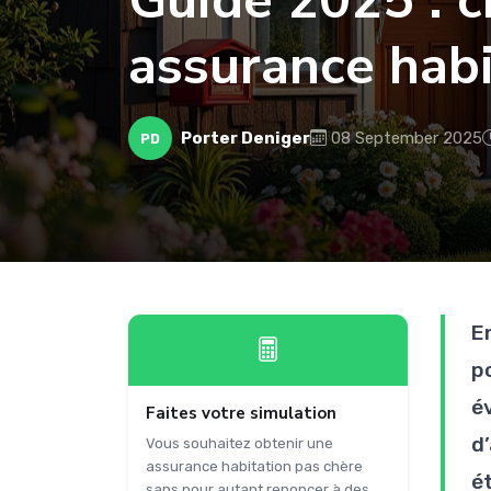
Guide 2025 : ch
assurance habi
Porter Deniger
08 September 2025
PD
E
p
év
Faites votre simulation
d
Vous souhaitez obtenir une
assurance habitation pas chère
é
sans pour autant renoncer à des