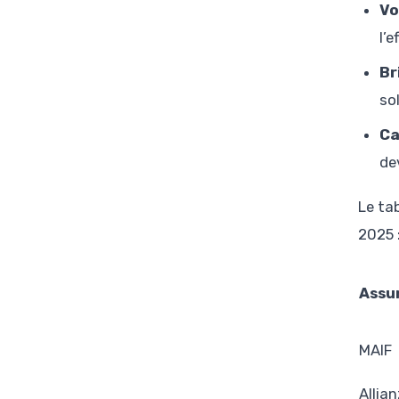
Vo
l’
Br
so
Ca
de
Le ta
2025 
Assu
MAIF
Allian